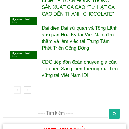
KINH TẾ TUẦN HOÀN TRONG
SẢN XUẤT CA CAO “TỪ HẠT CA
CAO ĐẾN THANH CHOCOLATE”
Hợp tác phát
triển
Đại diện Đại sứ quán và Tổng Lãnh
sự quán Hoa Kỳ tại Việt Nam đến
thăm và làm việc tại Trung Tâm
Phát Triển Cộng Đồng
Hợp tác phát
triển
CDC tiếp đón đoàn chuyên gia của
Tổ chức Sáng kiến thương mại bền
vững tại Việt Nam IDH
THÔNG TIN LIÊN KẾT