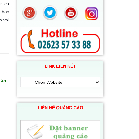
ên cơ
g bạo
n với
LINK LIÊN KẾT
 Đơn
LIÊN HỆ QUẢNG CÁO