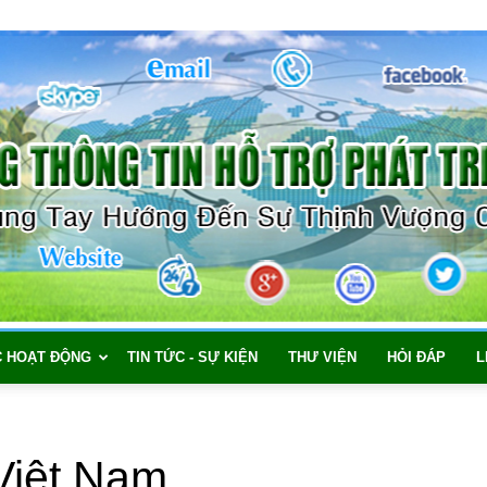
C HOẠT ĐỘNG
TIN TỨC - SỰ KIỆN
THƯ VIỆN
HỎI ĐÁP
L
iệt Nam