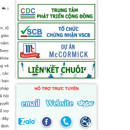
0
m, tổ
 giáo
5 năm
 được
 khỏe
ng và
, các
t bạo
 pháp
HỖ TRỢ TRỰC TUYẾN
ã hội
quyết
ỗ trợ
c đẩy
 định