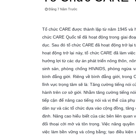
Đăng 7 Năm Trước
Tổ chức CARE được thành lập từ năm 1945 và hiện
chức CARE Quốc tế đã hoạt động trong giai đoạn
dục. Sau đó tổ chức CARE đã hoạt động trở lại 
hoạt động trở lại này, tổ chức CARE đã làm việc
hưởng lợi từ các dự án phát triển nông thôn, nô
sinh sản, phòng chống HIVAIDS, phòng ngừa và 
bình đẳng giới. Riêng về bình đẳng giới, trong
lĩnh vực trọng tâm sẽ là: Tăng cường tiếng nói 
hành trên cơ sở giới. Nhằm tăng cường tiếng n
tiếp cận để nâng cao tiếng nói và vị thế của phụ
dân sự và các tổ chức dựa vào cộng đồng, tăng 
định. Nâng cao hiểu biết của các bên liên quan 
đối thoại cởi mở và tôn trọng. Việc nâng quyền
việc làm bền vững và công bằng; tạo điều kiện c