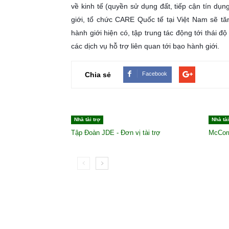
về kinh tế (quyền sử dụng đất, tiếp cận tín dụ
giới, tổ chức CARE Quốc tế tại Việt Nam sẽ tă
hành giới hiện có, tập trung tác động tới thái đ
các dịch vụ hỗ trợ liên quan tới bạo hành giới.
Chia sẻ
Facebook
Có thể bạn muốn xem
Nhà tài trợ
Nhà tài
Tập Đoàn JDE - Đơn vị tài trợ
McCor