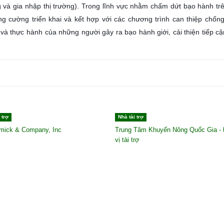
ng và gia nhập thị trường). Trong lĩnh vực nhằm chấm dứt bạo hành tr
ng cường triển khai và kết hợp với các chương trình can thiệp chốn
ộ và thực hành của những người gây ra bạo hành giới, cải thiện tiếp cậ
 trợ
Nhà tài trợ
mick & Company, Inc
Trung Tâm Khuyến Nông Quốc Gia -
vị tài trợ