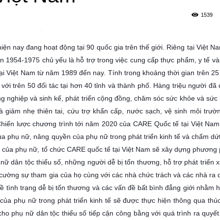
1539
 nay đang hoạt động tại 90 quốc gia trên thế giới. Riêng tại Việt Na
 1954-1975 chủ yếu là hỗ trợ trong việc cung cấp thực phẩm, y tế và
tại Việt Nam từ năm 1989 đến nay. Tính trong khoảng thời gian trên 2
 với trên 50 đối tác tại hơn 40 tỉnh và thành phố. Hàng triệu người đã
ng nghiệp và sinh kế, phát triển cộng đồng, chăm sóc sức khỏe và sức
giảm nhẹ thiên tai, cứu trợ khẩn cấp, nước sạch, vệ sinh môi trườ
 Chiến lược chương trình tới năm 2020 của CARE Quốc tế tại Việt Nam
của phụ nữ, nâng quyền của phụ nữ trong phát triển kinh tế và chấm dứ
ói của phụ nữ, tổ chức CARE quốc tế tại Việt Nam sẽ xây dựng phương
 nữ dân tộc thiểu số, những người dễ bị tổn thương, hỗ trợ phát triển x
cường sự tham gia của họ cùng với các nhà chức trách và các nhà ra 
về tình trạng dễ bị tổn thương và các vấn đề bất bình đẳng giới nhằm h
 của phụ nữ trong phát triển kinh tế sẽ được thực hiện thông qua thú
ho phụ nữ dân tộc thiểu số tiếp cận công bằng với quá trình ra quyết