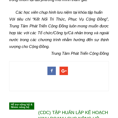
Các học viên chụp hình lưu niệm tại khóa tập huấn
Với tiêu chí “Kết Nối Tri Thức, Phục Vụ Cộng Đồng”,
Trung Tâm Phát Triển Cộng Đồng luôn mong muốn được
hợp tác với các Tổ chức/Công ty/Cá nhân trong và ngoài
nước trong các chương trình nhằm hướng đến sự thịnh
vượng cho Cộng Đồng.
Trung Tâm Phát Triển Cộng Đồng
Hỗ trợ nông hộ &
Có thể bạn muốn xem
Nhóm nông hộ
(CDC) TẬP HUẤN LẬP KẾ HOẠCH