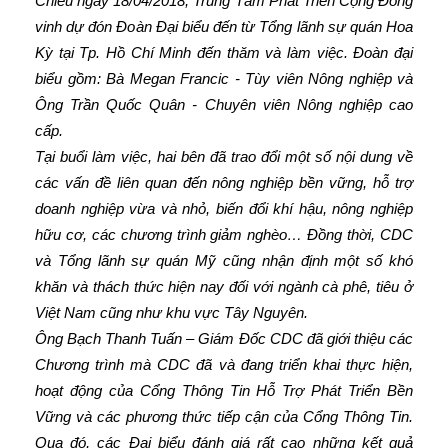
Chiều ngày 18/04/2018, Trung Tâm Phát Triển Cộng Đồng
vinh dự đón Đoàn Đại biểu đến từ Tổng lãnh sự quán Hoa
Kỳ tại Tp. Hồ Chí Minh đến thăm và làm việc. Đoàn đại
biểu gồm: Bà Megan Francic - Tùy viên Nông nghiệp và
Ông Trần Quốc Quân - Chuyên viên Nông nghiệp cao
cấp.
Tại buổi làm việc, hai bên đã trao đổi một số nội dung về
các vấn đề liên quan đến nông nghiệp bền vững, hỗ trợ
doanh nghiệp vừa và nhỏ, biến đổi khí hậu, nông nghiệp
hữu cơ, các chương trình giảm nghèo… Đồng thời, CDC
và Tổng lãnh sự quán Mỹ cũng nhận định một số khó
khăn và thách thức hiện nay đối với ngành cà phê, tiêu ở
Việt Nam cũng như khu vực Tây Nguyên.
Ông Bạch Thanh Tuấn – Giám Đốc CDC đã giới thiệu các
Chương trình mà CDC đã và đang triển khai thực hiện,
hoạt động của Cổng Thông Tin Hỗ Trợ Phát Triển Bền
Vững và các phương thức tiếp cận của Cổng Thông Tin.
Qua đó, các Đại biểu đánh giá rất cao những kết quả