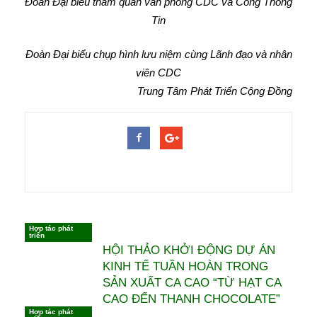
Đoàn Đại biểu thăm quan văn phòng CDC và Cổng Thông
Tin
Đoàn Đại biểu chụp hình lưu niệm cùng Lãnh đạo và nhân
viên CDC
Trung Tâm Phát Triển Cộng Đồng
Hợp tác phát
Có thể bạn muốn xem
triển
HỘI THẢO KHỞI ĐỘNG DỰ ÁN
KINH TẾ TUẦN HOÀN TRONG
SẢN XUẤT CA CAO “TỪ HẠT CA
CAO ĐẾN THANH CHOCOLATE”
Hợp tác phát